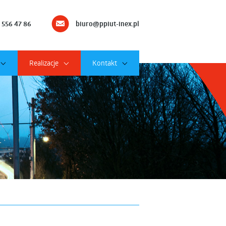
 556 47 86
biuro@ppiut-inex.pl
Realizacje
Kontakt