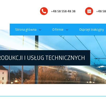
+48 58 558 48 38
+48 58
Strona główna
O firmie
Osprzęt trakcyjny