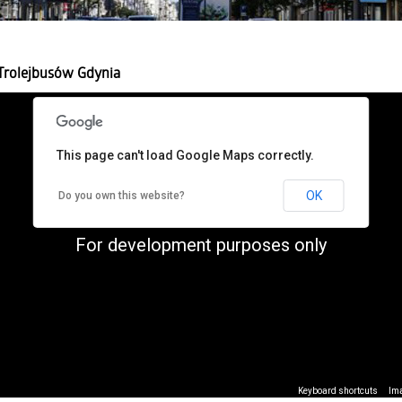
 Trolejbusów Gdynia
This page can't load Google Maps correctly.
OK
Do you own this website?
For development purposes only
Keyboard shortcuts
Ima