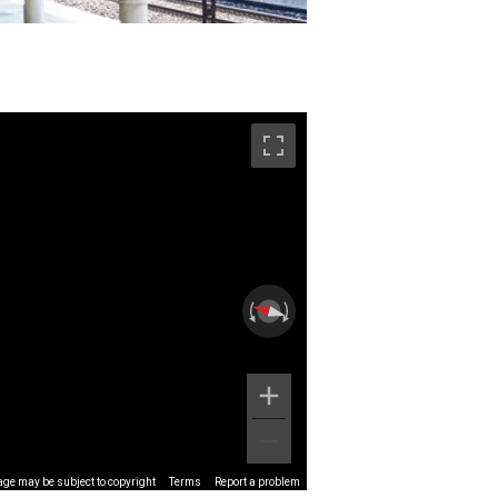
ge may be subject to copyright
Terms
Report a problem