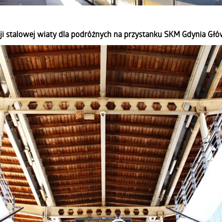
ji stalowej wiaty dla podróżnych na przystanku SKM Gdynia Gł