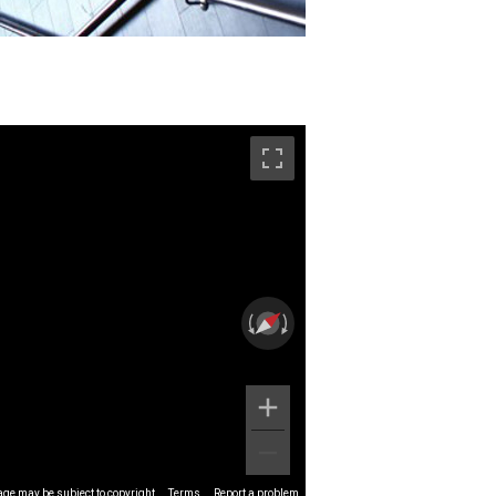
ge may be subject to copyright
Terms
Report a problem