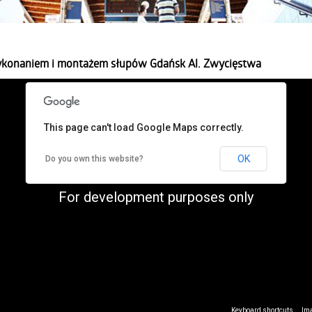
wykonaniem i montażem słupów Gdańsk Al. Zwycięstwa
This page can't load Google Maps correctly.
OK
Do you own this website?
For development purposes only
Keyboard shortcuts
Ima